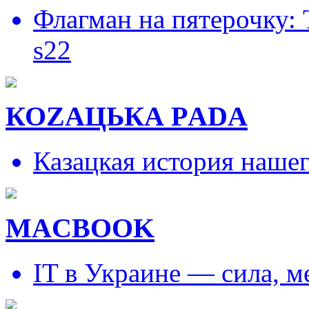
Флагман на пятерочку:
s22
КОZAЦЬКА РADA
Казацкая история наше
MACBOOK
IT в Украине — сила, 