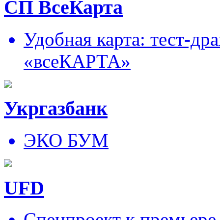
СП ВсеКарта
Удобная карта: тест-д
«всеКАРТА»
Укргазбанк
ЭКО БУМ
UFD
Спецпроект к премьере