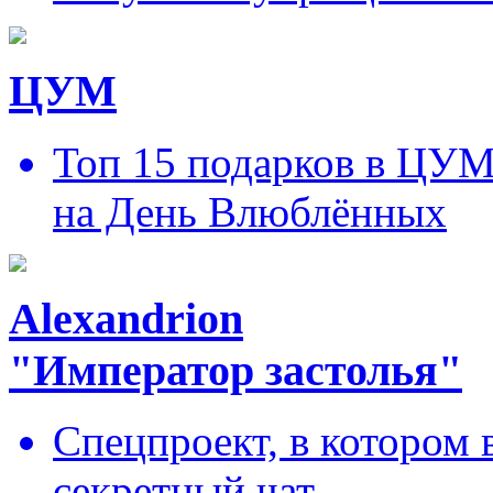
ЦУМ
Топ 15 подарков в ЦУ
на День Влюблённых
Alexandrion
"Император застолья"
Спецпроект, в котором 
секретный чат