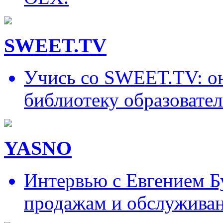
SWEET.TV
Учись со SWEET.TV: он
библиотеку образовател
YASNO
Интервью с Евгением Б
продажам и обслужива