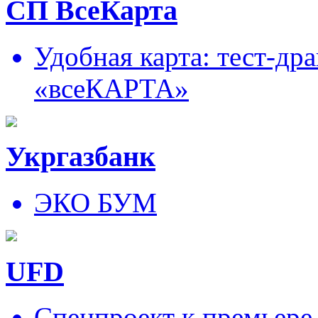
СП ВсеКарта
Удобная карта: тест-д
«всеКАРТА»
Укргазбанк
ЭКО БУМ
UFD
Спецпроект к премьере