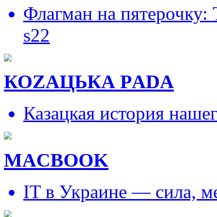
Флагман на пятерочку:
s22
КОZAЦЬКА РADA
Казацкая история наше
MACBOOK
IT в Украине — сила, 