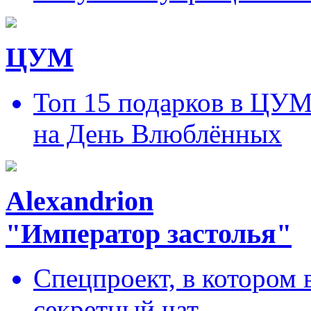
ЦУМ
Топ 15 подарков в ЦУ
на День Влюблённых
Alexandrion
"Император застолья"
Спецпроект, в котором 
секретный чат