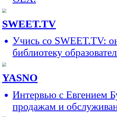
SWEET.TV
Учись со SWEET.TV: он
библиотеку образовател
YASNO
Интервью с Евгением Б
продажам и обслужива