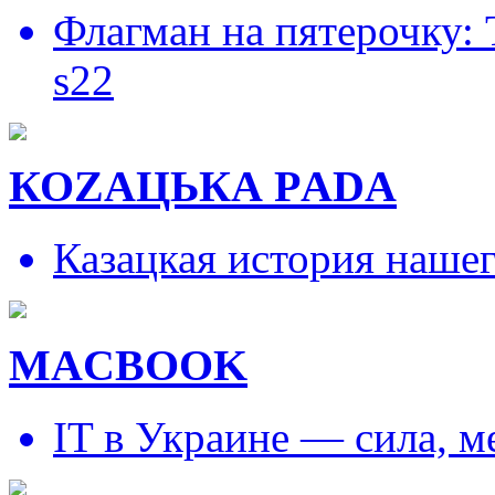
Флагман на пятерочку:
s22
КОZAЦЬКА РADA
Казацкая история наше
MACBOOK
IT в Украине — сила, 