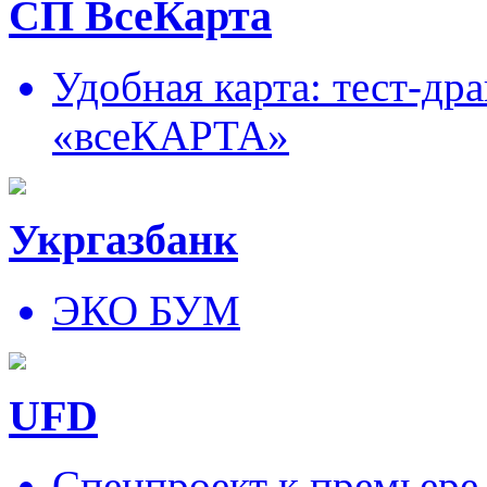
СП ВсеКарта
Удобная карта: тест-д
«всеКАРТА»
Укргазбанк
ЭКО БУМ
UFD
Спецпроект к премьере