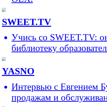
SWEET.TV
Учись со SWEET.TV: он
библиотеку образовател
YASNO
Интервью с Евгением Б
продажам и обслужива