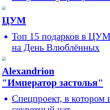
ЦУМ
Топ 15 подарков в ЦУ
на День Влюблённых
Alexandrion
"Император застолья"
Спецпроект, в котором 
секретный чат