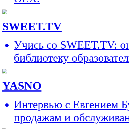
SWEET.TV
Учись со SWEET.TV: он
библиотеку образовател
YASNO
Интервью с Евгением Б
продажам и обслужива