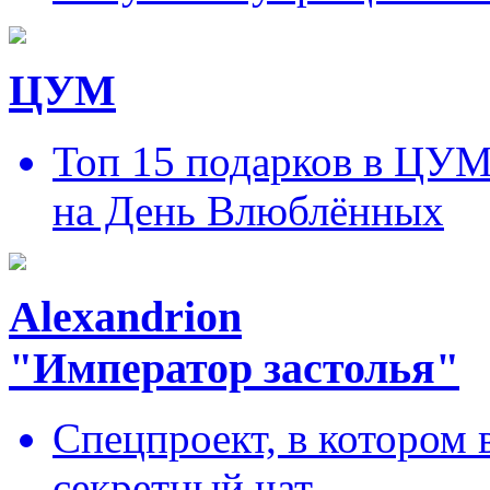
ЦУМ
Топ 15 подарков в ЦУ
на День Влюблённых
Alexandrion
"Император застолья"
Спецпроект, в котором 
секретный чат