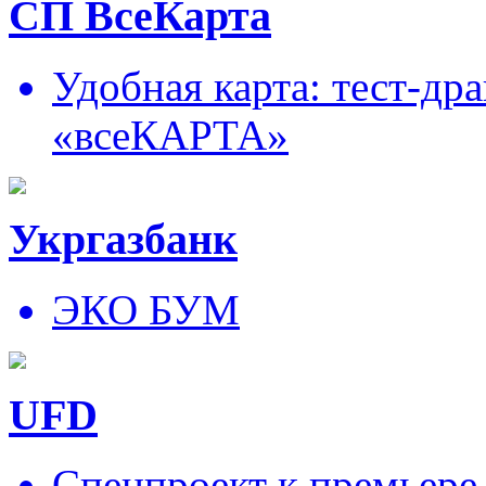
СП ВсеКарта
Удобная карта: тест-д
«всеКАРТА»
Укргазбанк
ЭКО БУМ
UFD
Спецпроект к премьере