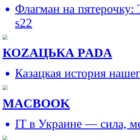
Флагман на пятерочку:
s22
КОZAЦЬКА РADA
Казацкая история наше
MACBOOK
IT в Украине — сила, 