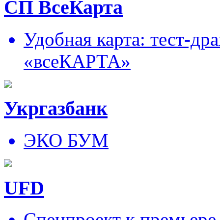
СП ВсеКарта
Удобная карта: тест-д
«всеКАРТА»
Укргазбанк
ЭКО БУМ
UFD
Спецпроект к премьере