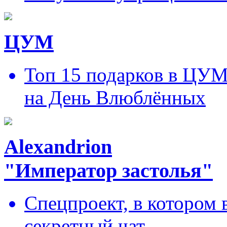
ЦУМ
Топ 15 подарков в ЦУ
на День Влюблённых
Alexandrion
"Император застолья"
Спецпроект, в котором 
секретный чат