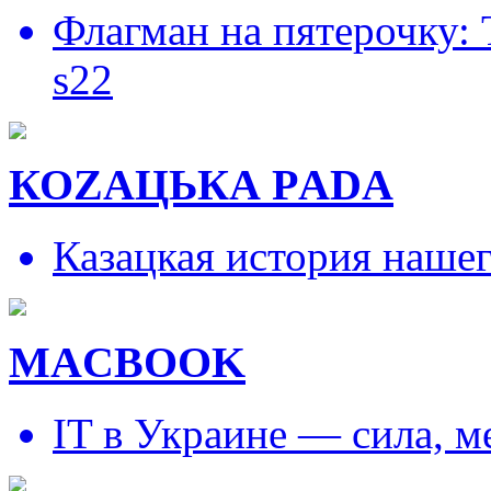
Флагман на пятерочку:
s22
КОZAЦЬКА РADA
Казацкая история наше
MACBOOK
IT в Украине — сила, 