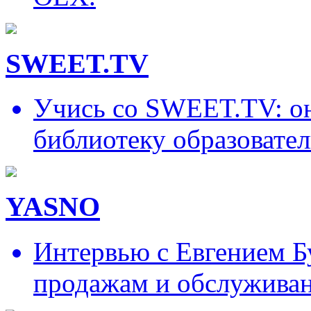
SWEET.TV
Учись со SWEET.TV: он
библиотеку образовател
YASNO
Интервью с Евгением Б
продажам и обслужива