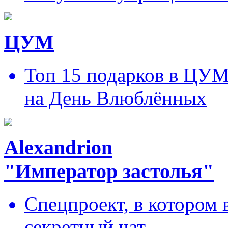
ЦУМ
Топ 15 подарков в ЦУ
на День Влюблённых
Alexandrion
"Император застолья"
Спецпроект, в котором 
секретный чат