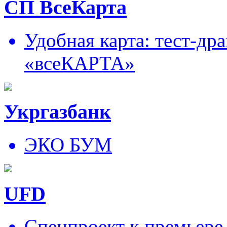
СП ВсеКарта
Удобная карта: тест-д
«всеКАРТА»
Укргазбанк
ЭКО БУМ
UFD
Спецпроект к премьере