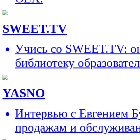
SWEET.TV
Учись со SWEET.TV: он
библиотеку образовател
YASNO
Интервью с Евгением Б
продажам и обслужива