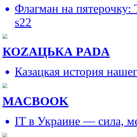
Флагман на пятерочку:
s22
КОZAЦЬКА РADA
Казацкая история наше
MACBOOK
IT в Украине — сила, 