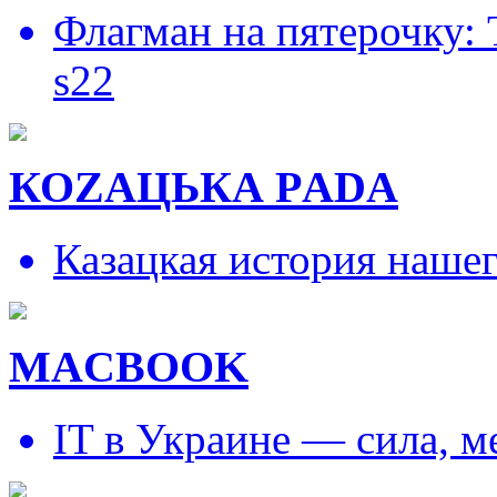
Флагман на пятерочку:
s22
КОZAЦЬКА РADA
Казацкая история наше
MACBOOK
IT в Украине — сила, 