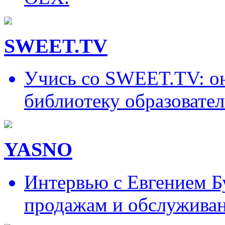
SWEET.TV
Учись со SWEET.TV: он
библиотеку образовател
YASNO
Интервью с Евгением Б
продажам и обслужива