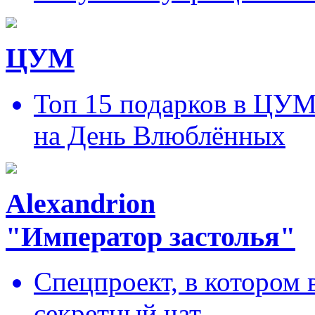
ЦУМ
Топ 15 подарков в ЦУ
на День Влюблённых
Alexandrion
"Император застолья"
Спецпроект, в котором 
секретный чат