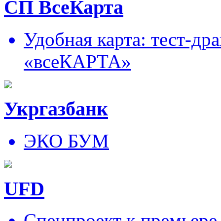
СП ВсеКарта
Удобная карта: тест-д
«всеКАРТА»
Укргазбанк
ЭКО БУМ
UFD
Спецпроект к премьере