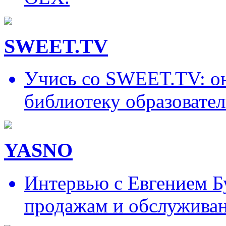
SWEET.TV
Учись со SWEET.TV: он
библиотеку образовател
YASNO
Интервью с Евгением Б
продажам и обслужива