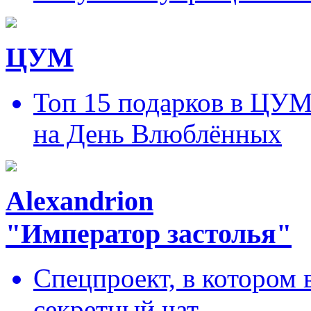
ЦУМ
Топ 15 подарков в ЦУ
на День Влюблённых
Alexandrion
"Император застолья"
Спецпроект, в котором 
секретный чат