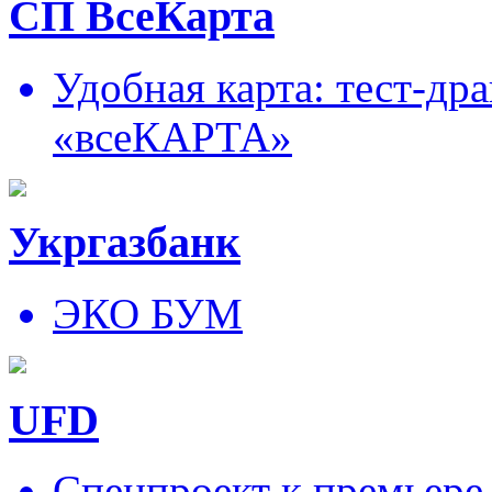
СП ВсеКарта
Удобная карта: тест-д
«всеКАРТА»
Укргазбанк
ЭКО БУМ
UFD
Спецпроект к премьере