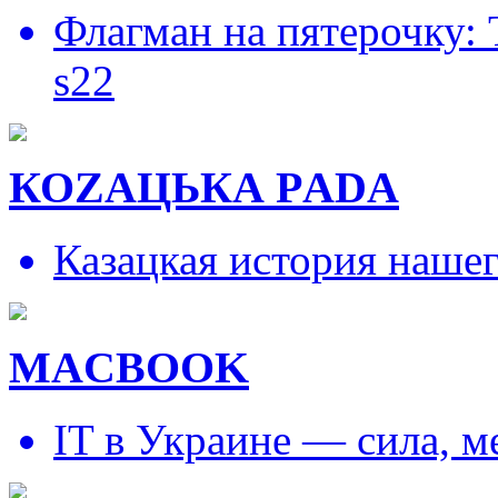
Флагман на пятерочку:
s22
КОZAЦЬКА РADA
Казацкая история наше
MACBOOK
IT в Украине — сила, 