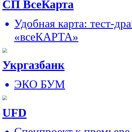
СП ВсеКарта
Удобная карта: тест-д
«всеКАРТА»
Укргазбанк
ЭКО БУМ
UFD
Спецпроект к премьере