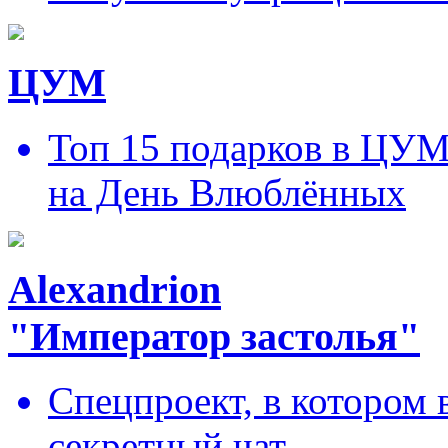
ЦУМ
Топ 15 подарков в ЦУ
на День Влюблённых
Alexandrion
"Император застолья"
Спецпроект, в котором 
секретный чат