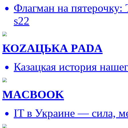
Флагман на пятерочку:
s22
КОZAЦЬКА РADA
Казацкая история наше
MACBOOK
IT в Украине — сила, 