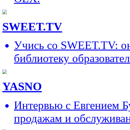
SWEET.TV
Учись со SWEET.TV: он
библиотеку образовател
YASNO
Интервью с Евгением Б
продажам и обслужива