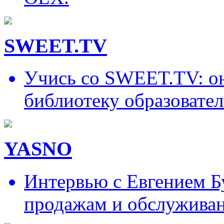
SWEET.TV
Учись со SWEET.TV: он
библиотеку образовател
YASNO
Интервью с Евгением Б
продажам и обслужива