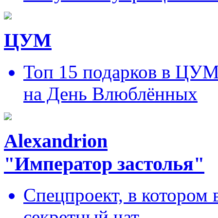
ЦУМ
Топ 15 подарков в ЦУ
на День Влюблённых
Alexandrion
"Император застолья"
Спецпроект, в котором 
секретный чат