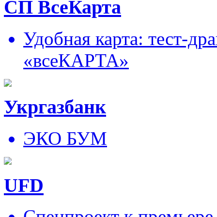
СП ВсеКарта
Удобная карта: тест-д
«всеКАРТА»
Укргазбанк
ЭКО БУМ
UFD
Спецпроект к премьере