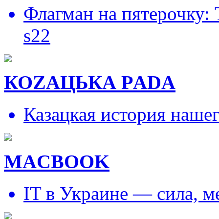
Флагман на пятерочку:
s22
КОZAЦЬКА РADA
Казацкая история наше
MACBOOK
IT в Украине — сила, 