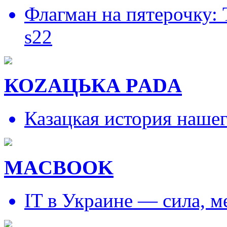
Флагман на пятерочку:
s22
КОZAЦЬКА РADA
Казацкая история наше
MACBOOK
IT в Украине — сила, 