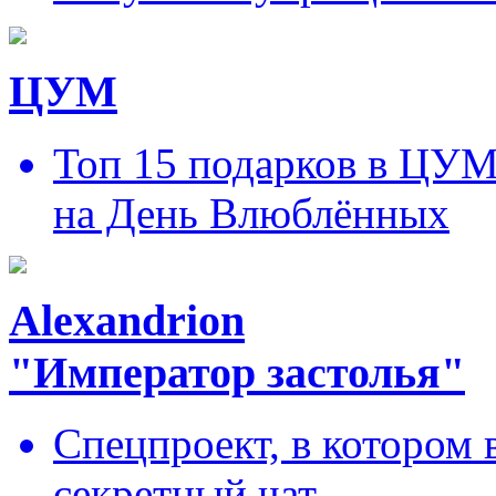
ЦУМ
Топ 15 подарков в ЦУ
на День Влюблённых
Alexandrion
"Император застолья"
Спецпроект, в котором 
секретный чат