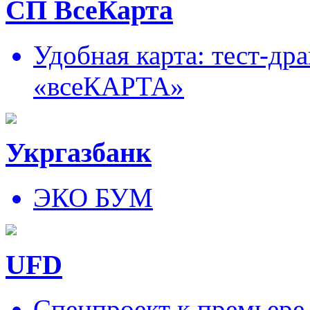
СП ВсеКарта
Удобная карта: тест-д
«всеКАРТА»
Укргазбанк
ЭКО БУМ
UFD
Спецпроект к премьере