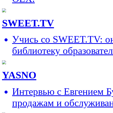
SWEET.TV
Учись со SWEET.TV: он
библиотеку образовател
YASNO
Интервью с Евгением Б
продажам и обслужива