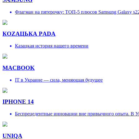
Флагман на пятерочку: ТОП-5 плюсов Samsung Galaxy s2
КОZAЦЬКА РADA
Казацкая история нашего времени
MACBOOK
IT в Украине — сила, меняющая будущее
IPHONE 14
Беспрецедентные инновации вне привычного опыта. В Ук
UNIQA