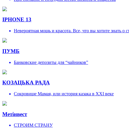
IPHONE 13
Невероятная мощь и красота. Все, что вы хотите знать о 
ПУМБ
Банковские депозиты для “чайников”
КОЗАЦЬКА РАДА
Сокровище Мамая, или история казака в XXI веке
Метінвест
СТРОИМ СТРАНУ