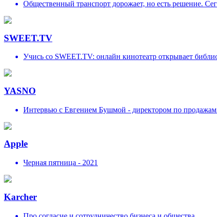
Общественный транспорт дорожает, но есть решение. С
SWEET.TV
Учись со SWEET.TV: онлайн кинотеатр открывает библио
YASNO
Интервью с Евгением Бушмой - директором по продажа
Apple
Черная пятница - 2021
Karcher
Про согласие и сотрудничество бизнеса и общества