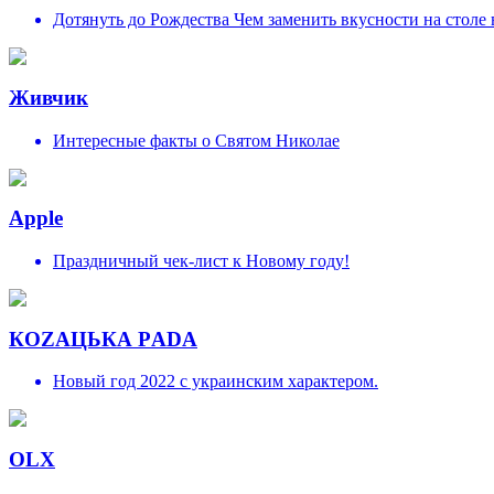
Дотянуть до Рождества Чем заменить вкусности на столе 
Живчик
Интересные факты о Святом Николае
Apple
Праздничный чек-лист к Новому году!
КОZAЦЬКА РADA
Новый год 2022 с украинским характером.
OLX