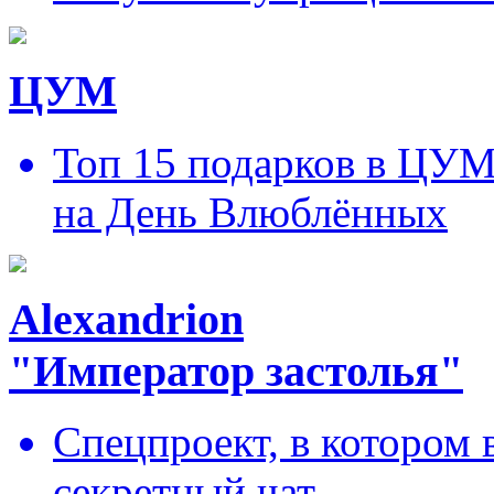
ЦУМ
Топ 15 подарков в ЦУ
на День Влюблённых
Alexandrion
"Император застолья"
Спецпроект, в котором 
секретный чат