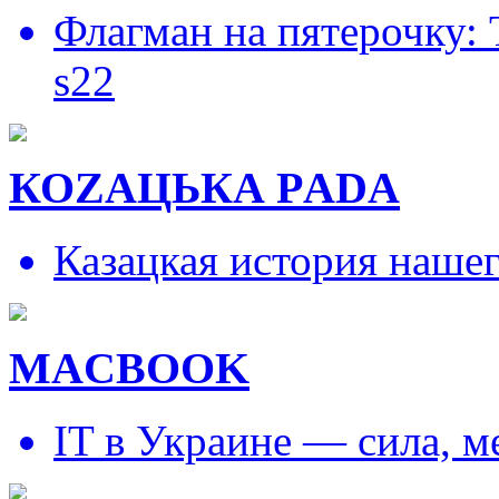
Флагман на пятерочку:
s22
КОZAЦЬКА РADA
Казацкая история наше
MACBOOK
IT в Украине — сила, 