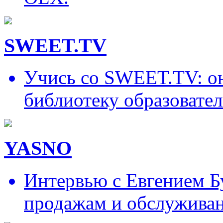
SWEET.TV
Учись со SWEET.TV: он
библиотеку образовател
YASNO
Интервью с Евгением Б
продажам и обслужива