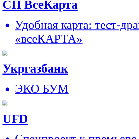
СП ВсеКарта
Удобная карта: тест-д
«всеКАРТА»
Укргазбанк
ЭКО БУМ
UFD
Спецпроект к премьере