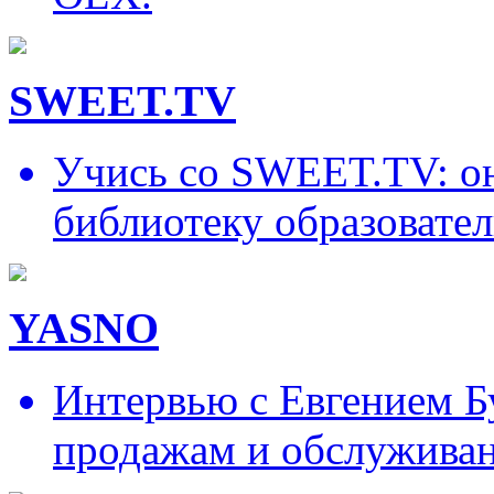
SWEET.TV
Учись со SWEET.TV: он
библиотеку образовател
YASNO
Интервью с Евгением Б
продажам и обслужива