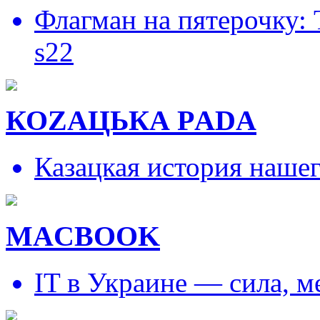
Флагман на пятерочку:
s22
КОZAЦЬКА РADA
Казацкая история наше
MACBOOK
IT в Украине — сила, 