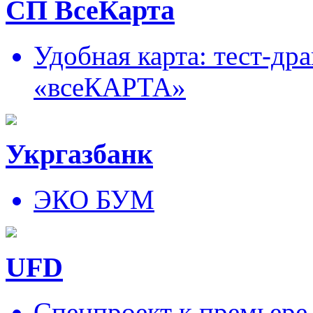
СП ВсеКарта
Удобная карта: тест-д
«всеКАРТА»
Укргазбанк
ЭКО БУМ
UFD
Спецпроект к премьере