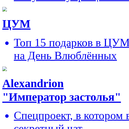
ЦУМ
Топ 15 подарков в ЦУ
на День Влюблённых
Alexandrion
"Император застолья"
Спецпроект, в котором 
секретный чат