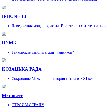
IPHONE 13
Невероятная мощь и красота. Все, что вы хотите знать о 
ПУМБ
Банковские депозиты для “чайников”
КОЗАЦЬКА РАДА
Сокровище Мамая, или история казака в XXI веке
Метінвест
СТРОИМ СТРАНУ