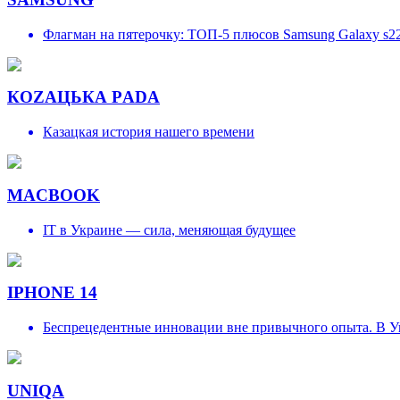
Флагман на пятерочку: ТОП-5 плюсов Samsung Galaxy s2
КОZAЦЬКА РADA
Казацкая история нашего времени
MACBOOK
IT в Украине — сила, меняющая будущее
IPHONE 14
Беспрецедентные инновации вне привычного опыта. В Ук
UNIQA