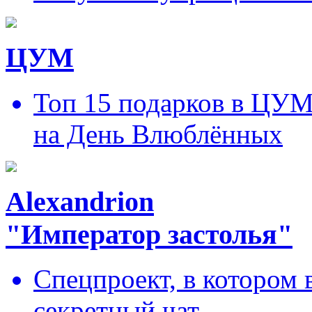
ЦУМ
Топ 15 подарков в ЦУ
на День Влюблённых
Alexandrion
"Император застолья"
Спецпроект, в котором 
секретный чат