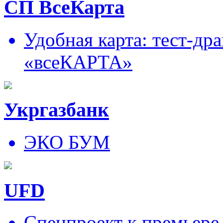
СП ВсеКарта
Удобная карта: тест-д
«всеКАРТА»
Укргазбанк
ЭКО БУМ
UFD
Спецпроект к премьере