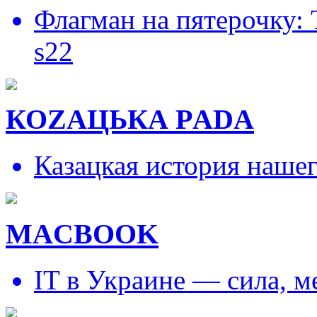
Флагман на пятерочку:
s22
КОZAЦЬКА РADA
Казацкая история наше
MACBOOK
IT в Украине — сила, 