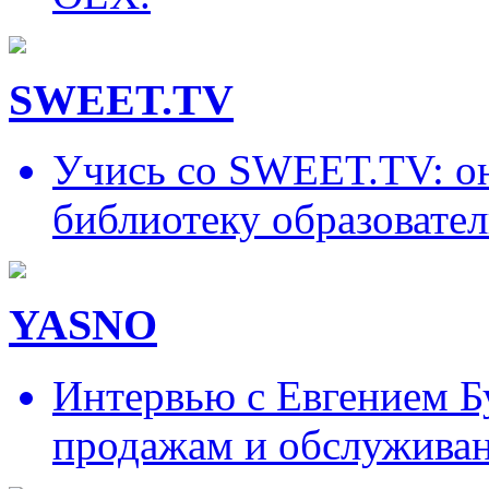
SWEET.TV
Учись со SWEET.TV: он
библиотеку образовател
YASNO
Интервью с Евгением Б
продажам и обслужива