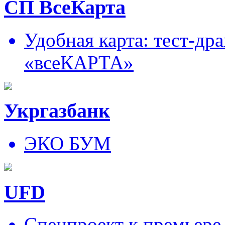
СП ВсеКарта
Удобная карта: тест-д
«всеКАРТА»
Укргазбанк
ЭКО БУМ
UFD
Спецпроект к премьере