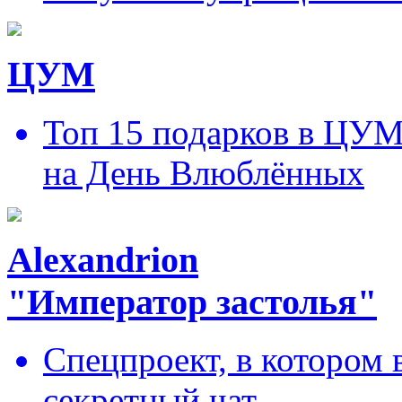
ЦУМ
Топ 15 подарков в ЦУ
на День Влюблённых
Alexandrion
"Император застолья"
Спецпроект, в котором 
секретный чат