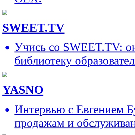
SWEET.TV
Учись со SWEET.TV: он
библиотеку образовател
YASNO
Интервью с Евгением Б
продажам и обслужива