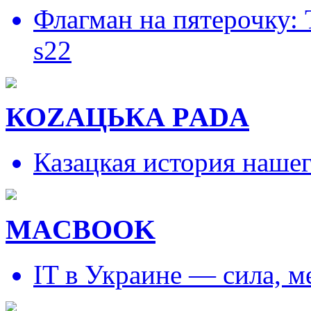
Флагман на пятерочку:
s22
КОZAЦЬКА РADA
Казацкая история наше
MACBOOK
IT в Украине — сила, 