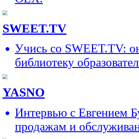
SWEET.TV
Учись со SWEET.TV: он
библиотеку образовател
YASNO
Интервью с Евгением Б
продажам и обслужива