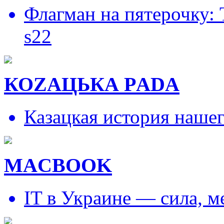
Флагман на пятерочку:
s22
КОZAЦЬКА РADA
Казацкая история наше
MACBOOK
IT в Украине — сила, 