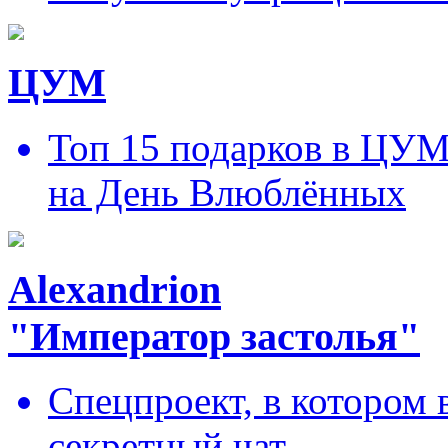
ЦУМ
Топ 15 подарков в ЦУ
на День Влюблённых
Alexandrion
"Император застолья"
Спецпроект, в котором 
секретный чат