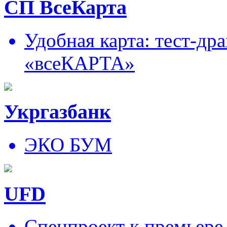
СП ВсеКарта
Удобная карта: тест-д
«всеКАРТА»
Укргазбанк
ЭКО БУМ
UFD
Спецпроект к премьере