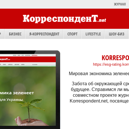
ЖУРНАЛ
Р
БИЗНЕС
Я-КОРРЕСПОНДЕНТ
СПОРТ
LIFESTYLE
ШОУ-БИЗ
KORRESPO
https://esg-rating.ko
Мировая экономика зеленее
Забота об окружающей сре
будущее. Справимся ли мы
совместном проекте журн
Korrespondent.net, посвящ