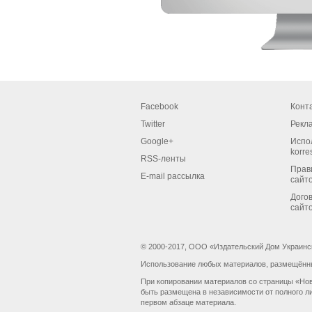
Facebook
Конт
Twitter
Рекл
Google+
Испо
korre
RSS-ленты
Прав
E-mail рассылка
сайт
Дого
сайт
© 2000-2017, ООО «Издательский Дом Украинс
Использование любых материалов, размещённых
При копировании материалов со страницы «Нов
быть размещена в независимости от полного ли
первом абзаце материала.