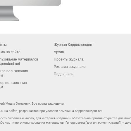
акты
Журнал Корреспондент
ама на сайте
Архив
льзование материалов
Проекты журнала
spondent.net
Реклама в журнале
ила пользования
Подпишись
ом
вор пользования
ом
кий Медиа Холдинг». Все права защищены.
 на сайте, разрешается при условии ссылки на Корреспондент.net.
ости Украины и мира», для интернет-изданий – обязательна прямая открытая для пои
бо частичного использования материалов. Гиперссылка (для интернет- изданий) – дол