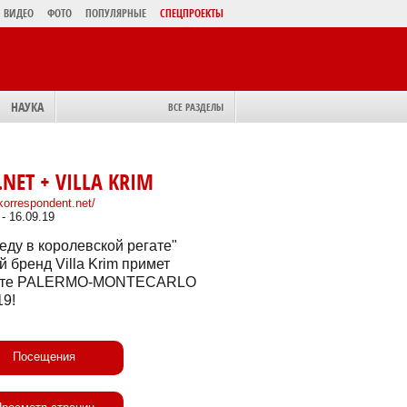
ВИДЕО
ФОТО
ПОПУЛЯРНЫЕ
СПЕЦПРОЕКТЫ
НАУКА
ВСЕ РАЗДЕЛЫ
NET + VILLA KRIM
.korrespondent.net/
 - 16.09.19
еду в королевской регате"
бренд Villa Krim примет
егате PALERMO-MONTECARLO
19!
Посещения