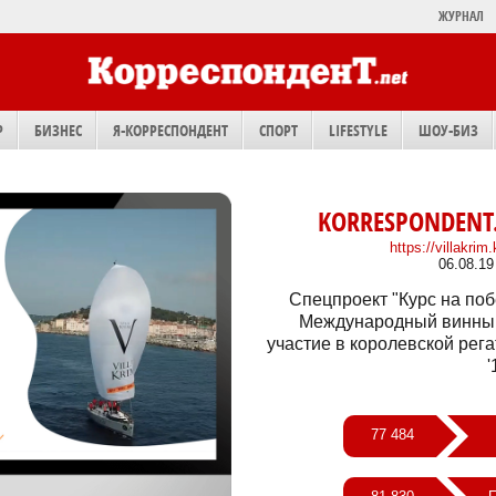
ЖУРНАЛ
Р
БИЗНЕС
Я-КОРРЕСПОНДЕНТ
СПОРТ
LIFESTYLE
ШОУ-БИЗ
KORRESPONDENT.
https://villakrim
06.08.19
Спецпроект "Курс на поб
Международный винный 
участие в королевской р
'
77 484