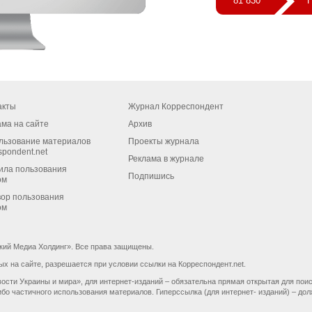
81 830
П
акты
Журнал Корреспондент
ама на сайте
Архив
льзование материалов
Проекты журнала
spondent.net
Реклама в журнале
ила пользования
Подпишись
ом
вор пользования
ом
кий Медиа Холдинг». Все права защищены.
 на сайте, разрешается при условии ссылки на Корреспондент.net.
ости Украины и мира», для интернет-изданий – обязательна прямая открытая для пои
бо частичного использования материалов. Гиперссылка (для интернет- изданий) – дол