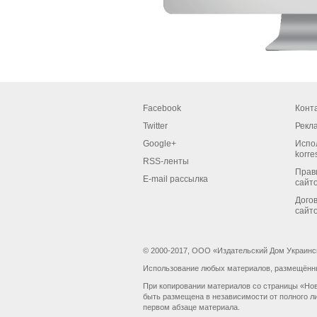
Facebook
Конт
Twitter
Рекл
Google+
Испо
korre
RSS-ленты
Прав
E-mail рассылка
сайт
Дого
сайт
© 2000-2017, ООО «Издательский Дом Украинс
Использование любых материалов, размещённых
При копировании материалов со страницы «Нов
быть размещена в независимости от полного ли
первом абзаце материала.